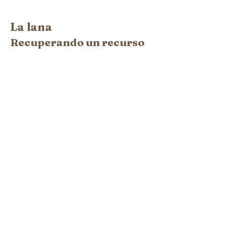
La lana
Recuperando un recurso
La palabra Xalda que da nombre a
la raza describe una cualidad de los
animales que también se transfiere a
su lana. Y es su rusticidad. Es
agreste como el mismo paisaje que
las alberga.