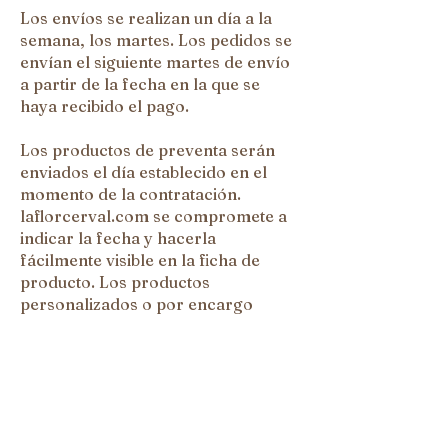
Los envíos se realizan un día a la
semana, los martes. Los pedidos se
envían el siguiente martes de envío
a partir de la fecha en la que se
haya recibido el pago.
Los productos de preventa serán
enviados el día establecido en el
momento de la contratación.
laflorcerval.com se compromete a
indicar la fecha y hacerla
fácilmente visible en la ficha de
producto. Los productos
personalizados o por encargo
tendrán un plazo de fabricación de
15 días o el que haya sido acordado
entre xollawool.com y la cliente. En
caso no acordarse un plazo, este
será de 15 días.